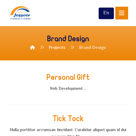
En
Brand Design
Projects
Brand Design
Personal Gift
Web Development ...
Tick Tock
Nulla porttitor accumsan tincidunt. Curabitur aliquet quam id dui