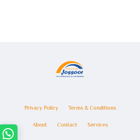
Privacy Policy
Terms & Conditions
About
Contact
Services